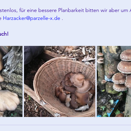
tenlos, für eine bessere Planbarkeit bitten wir aber u
e 
Harzacker@parzelle-x.de
 .
uch!