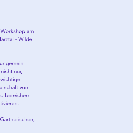
n Workshop am 
rztal - Wilde 
n ungemein 
nicht nur, 
wichtige 
rschaft von 
nd bereichern 
tivieren.
Gärtnerischen, 
.