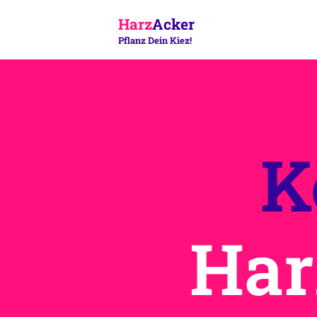
Harz
Acker
Pflanz Dein Kiez!
K
Har