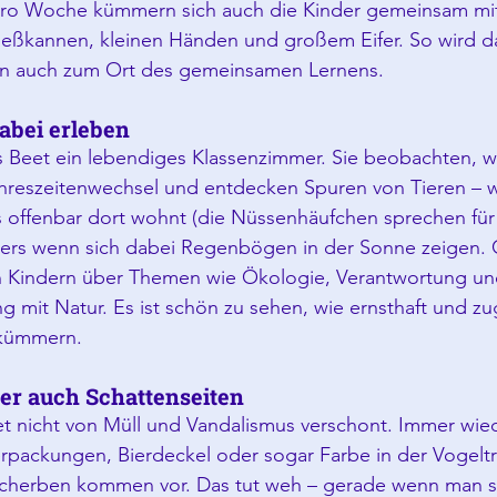
pro Woche kümmern sich auch die Kinder gemeinsam mi
ießkannen, kleinen Händen und großem Eifer. So wird da
rn auch zum Ort des gemeinsamen Lernens.
abei erleben
as Beet ein lebendiges Klassenzimmer. Sie beobachten, w
hreszeitenwechsel und entdecken Spuren von Tieren – 
s offenbar dort wohnt (die Nüssenhäufchen sprechen für 
ers wenn sich dabei Regenbögen in der Sonne zeigen. 
n Kindern über Themen wie Ökologie, Verantwortung un
 mit Natur. Es ist schön zu sehen, wie ernsthaft und zug
 kümmern.
er auch Schattenseiten
et nicht von Müll und Vandalismus verschont. Immer wied
erpackungen, Bierdeckel oder sogar Farbe in der Vogelt
herben kommen vor. Das tut weh – gerade wenn man sie