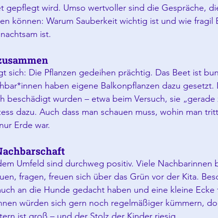
t gepflegt wird. Umso wertvoller sind die Gespräche, die
en können: Warum Sauberkeit wichtig ist und wie fragil 
nachtsam ist.
 zusammen
t sich: Die Pflanzen gedeihen prächtig. Das Beet ist bu
hbar*innen haben eigene Balkonpflanzen dazu gesetzt.
ch beschädigt wurden – etwa beim Versuch, sie „gerade 
ess dazu. Auch dass man schauen muss, wohin man trit
nur Erde war.
Nachbarschaft
dem Umfeld sind durchweg positiv. Viele Nachbarinnen 
uen, fragen, freuen sich über das Grün vor der Kita. Bes
auch an die Hunde gedacht haben und eine kleine Ecke f
innen würden sich gern noch regelmäßiger kümmern, do
ern ist groß – und der Stolz der Kinder riesig.