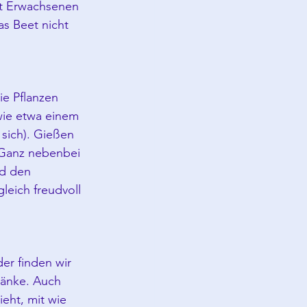
t Erwachsenen 
s Beet nicht 
ie Pflanzen 
wie etwa einem 
sich). Gießen 
Ganz nebenbei 
d den 
leich freudvoll 
er finden wir 
ränke. Auch 
ht, mit wie 