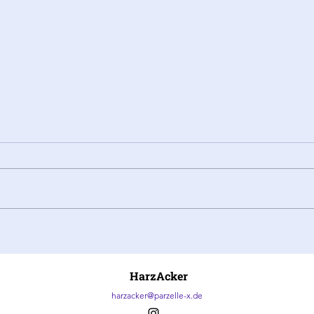
Eindrücke vom Harzer
Bock
Spieletag
Baum
eine
HarzAcker
Initi
harzacker@parzelle-x.de