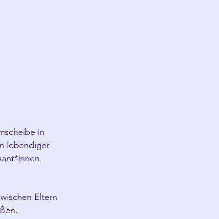
mscheibe in 
in lebendiger 
sant*innen.
wischen Eltern 
ßen. 