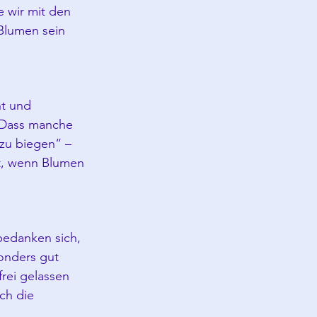
 wir mit den 
Blumen sein 
nt und 
 Dass manche 
zu biegen“ – 
t, wenn Blumen 
bedanken sich, 
onders gut 
rei gelassen 
ch die 